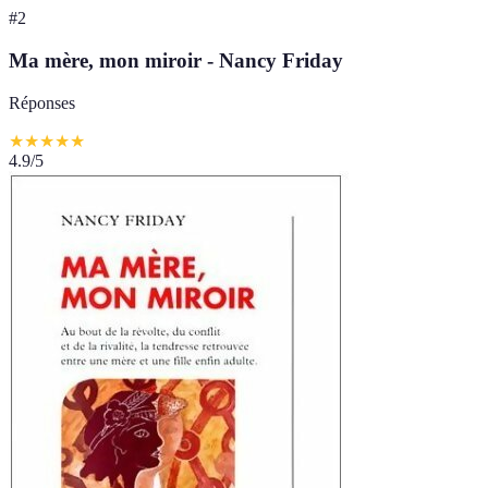
#
2
Ma mère, mon miroir - Nancy Friday
Réponses
★
★
★
★
★
4.9
/5