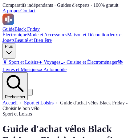
Comparatifs indépendants · Guides d'experts · 100% gratuit
A propos
Contact
Guide
Black Friday
Électronique
Mode et Accessoires
Maison et Décoration
Jeux et
Jouets
Beauté et Bien-être
Plus
🏋️
Sport et Loisirs
✈️
Voyages
🍳
Cuisine et Électroménager
📚
Livres et Musique
🚗
Automobile
Rechercher
Accueil
Sport et Loisirs
Guide d'achat vélos Black Friday -
Choisir le bon vélo
Sport et Loisirs
Guide d'achat vélos Black