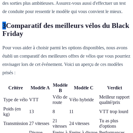
des sorties plus ambitieuses. Assurez-vous aussi d'effectuer un test
de conduite pour ressentir le modèle qui vous convient le mieux.
3
Comparatif des meilleurs vélos du Black
Friday
Pour vous aider à choisir parmi les options disponibles, nous avons
établi un comparatif des meilleures offres de vélos que vous pourriez
envisager lors de cet événement. Voici un aperçu de ces modèles
prisés :
Modèle
Critère
Modèle A
Modèle C
Verdict
B
Vélo de
Meilleur rapport
Type de vélo
VTT
Vélo hybride
route
qualité/prix
Poids (en
13
8
11
VTT trop lourd
kg)
21
Tu as plus
Transmission
27 vitesses
24 vitesses
vitesses
d'options
Disque
Freins à
Freins à disque
Performances